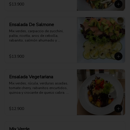
$13.900
Ensalada De Salmone
Mix verdes, carpaccio de zucchini, 
palta, ricotta, aros de cebolla, 
rabanito, salmón ahumado y 
parmesano. Aderezo a elección.
$13.900
Ensalada Vegetariana
Mix verdes, rúcula, verduras asadas, 
tomate cherry, rabanitos encurtidos, 
quinoa y crocante de queso cabra. 
Opción: Mozzarella vegana.
$12.900
Mix Verde