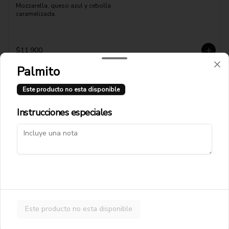
Mozzarella, queso azul y cebolla 
caramelizada.
$11.900
Palmito
Pizza Fugaronni
Este producto no esta disponible
Mozzarella, pepperonni, cebolla 
caramelizada, queso azul
Instrucciones especiales
$12.900
Pizza Funghi Prosciutto
Pomodoro, mozzarella, jamón cocido, 
champiñones
Este producto no esta disponible