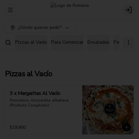
Abrir menu de navegación
Login
¿Dónde quieres pedir?
Pizzas al Vacío
Para Comenzar
Ensaladas
Pastas
Pi
Pizzas al Vacío
3 x Margaritas Al Vacío
Pomodoro, mozzarella, albahaca 
(Producto Congelado)
$19.900