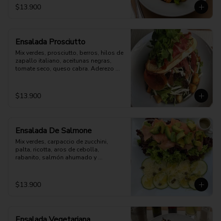
$13.900
Ensalada Prosciutto
Mix verdes, prosciutto, berros, hilos de 
zapallo italiano, aceitunas negras, 
tomate seco, queso cabra. Aderezo 
aparte
$13.900
Ensalada De Salmone
Mix verdes, carpaccio de zucchini, 
palta, ricotta, aros de cebolla, 
rabanito, salmón ahumado y 
parmesano. Aderezo a elección.
$13.900
Ensalada Vegetariana