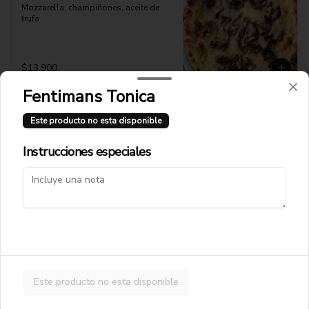
Mozzarella, champiñones, aceite de 
trufa
$13.900
Fentimans Tonica
Pizza Gamberetti
Este producto no esta disponible
Pomodoro, Mozzarella, Camarnes 
Grillados, Rucula , Tomate Cherry
Instrucciones especiales
$14.900
Pizza Isabella
Pomodoro, Mozzarella, Jamon Cocido
Este producto no esta disponible