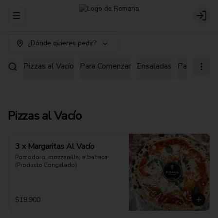
Abrir menu de navegación
Login
¿Dónde quieres pedir?
Pizzas al Vacío
Para Comenzar
Ensaladas
Pastas
Pi
Pizzas al Vacío
3 x Margaritas Al Vacío
Pomodoro, mozzarella, albahaca 
(Producto Congelado)
$19.900