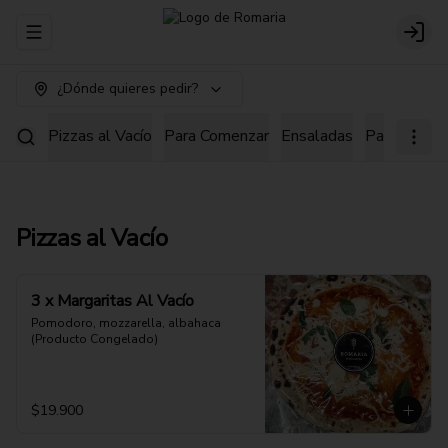
Abrir menu de navegación
Login
¿Dónde quieres pedir?
Pizzas al Vacío
Para Comenzar
Ensaladas
Pastas
Pi
Pizzas al Vacío
3 x Margaritas Al Vacío
Pomodoro, mozzarella, albahaca 
(Producto Congelado)
$19.900