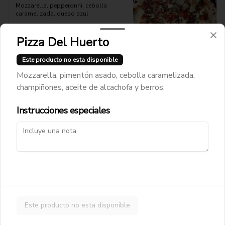
Mozzarella, pepperonni, cebolla 
caramelizada, queso azul
Pizza Del Huerto
$12.900
Este producto no esta disponible
Mozzarella, pimentón asado, cebolla caramelizada,
Pizza Funghi Prosciutto
champiñones, aceite de alcachofa y berros.
Pomodoro, mozzarella, jamón cocido, 
champiñones
Instrucciones especiales
$13.900
Pizza Funghi Tartufo
Mozzarella, champiñones, aceite de 
trufa
Este producto no esta disponible