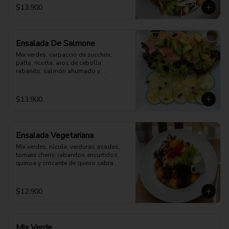
$13.900
Ensalada De Salmone
Mix verdes, carpaccio de zucchini, 
palta, ricotta, aros de cebolla, 
rabanito, salmón ahumado y 
parmesano. Aderezo a elección.
$13.900
Ensalada Vegetariana
Mix verdes, rúcula, verduras asadas, 
tomate cherry, rabanitos encurtidos, 
quinoa y crocante de queso cabra. 
Opción: Mozzarella vegana.
$12.900
Mix Verde