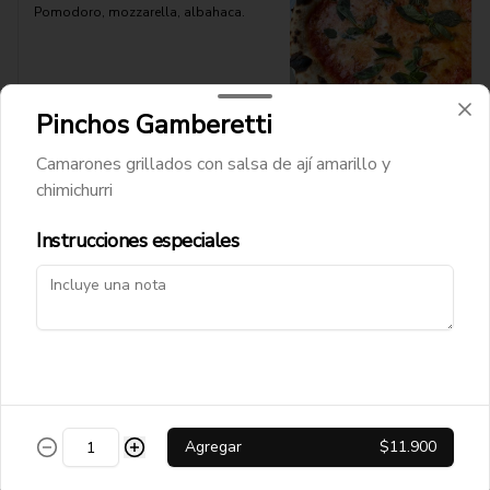
Pomodoro, mozzarella, albahaca.
$9.900
Pinchos Gamberetti
Camarones grillados con salsa de ají amarillo y
Pizza Madonna
chimichurri
Pomodoro, mozzarella, tocino, cebolla 
caramelizada y grana padano.
Instrucciones especiales
$12.900
Pizza Norma
Pomodoro, mozzarella, berenjenas 
asadas, ricota y albahaca.
Agregar
$11.900