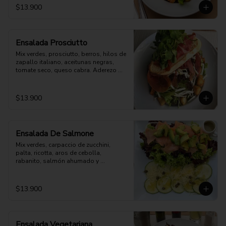
$13.900
Ensalada Prosciutto
Mix verdes, prosciutto, berros, hilos de 
zapallo italiano, aceitunas negras, 
tomate seco, queso cabra. Aderezo 
aparte
$13.900
Ensalada De Salmone
Mix verdes, carpaccio de zucchini, 
palta, ricotta, aros de cebolla, 
rabanito, salmón ahumado y 
parmesano. Aderezo a elección.
$13.900
Ensalada Vegetariana