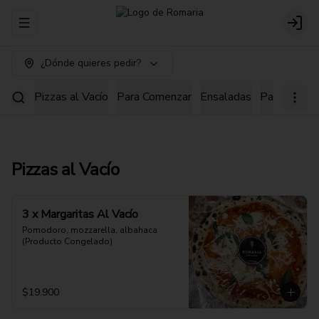
Abrir menu de navegación
Login
¿Dónde quieres pedir?
Pizzas al Vacío
Para Comenzar
Ensaladas
Pastas
Pi
Pizzas al Vacío
3 x Margaritas Al Vacío
Pomodoro, mozzarella, albahaca 
(Producto Congelado)
$19.900