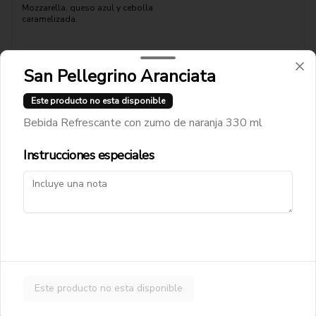
Mozzarella, queso azul y cebolla 
caramelizada.
$11.900
San Pellegrino Aranciata
Este producto no esta disponible
Pizza Fugaronni
Bebida Refrescante con zumo de naranja 330 ml
Mozzarella, pepperonni, cebolla 
caramelizada, queso azul
Instrucciones especiales
$12.900
Pizza Funghi Prosciutto
Pomodoro, mozzarella, jamón cocido, 
champiñones
Este producto no esta disponible