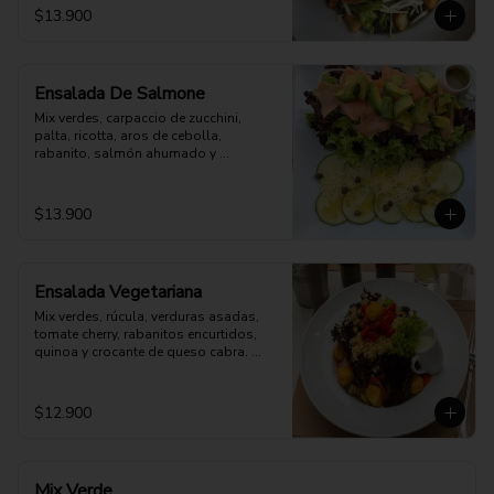
$13.900
Ensalada De Salmone
Mix verdes, carpaccio de zucchini, 
palta, ricotta, aros de cebolla, 
rabanito, salmón ahumado y 
parmesano. Aderezo a elección.
$13.900
Ensalada Vegetariana
Mix verdes, rúcula, verduras asadas, 
tomate cherry, rabanitos encurtidos, 
quinoa y crocante de queso cabra. 
Opción: Mozzarella vegana.
$12.900
Mix Verde