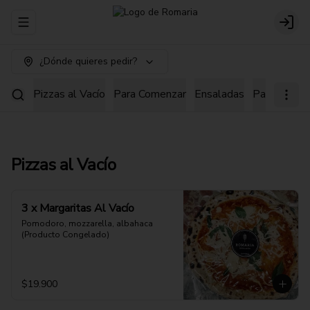
Abrir menu de navegación
Login
¿Dónde quieres pedir?
Pizzas al Vacío
Para Comenzar
Ensaladas
Pastas
Pi
Pizzas al Vacío
3 x Margaritas Al Vacío
Pomodoro, mozzarella, albahaca 
(Producto Congelado)
$19.900