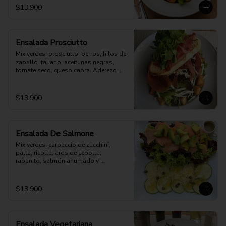
$13.900
Ensalada Prosciutto
Mix verdes, prosciutto, berros, hilos de 
zapallo italiano, aceitunas negras, 
tomate seco, queso cabra. Aderezo 
aparte
$13.900
Ensalada De Salmone
Mix verdes, carpaccio de zucchini, 
palta, ricotta, aros de cebolla, 
rabanito, salmón ahumado y 
parmesano. Aderezo a elección.
$13.900
Ensalada Vegetariana