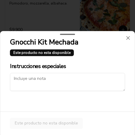
Pomodoro, mozzarella, albahaca.
$9.900
Gnocchi Kit Mechada
Pizza Madonna
Este producto no esta disponible
Pomodoro, mozzarella, tocino, cebolla 
caramelizada y grana padano.
Instrucciones especiales
$12.900
Pizza Norma
Pomodoro, mozzarella, berenjenas 
asadas, ricota y albahaca.
Este producto no esta disponible