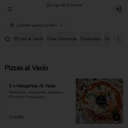
Abrir menu de navegación
Login
¿Dónde quieres pedir?
Pizzas al Vacío
Para Comenzar
Ensaladas
Pastas
Pi
Pizzas al Vacío
3 x Margaritas Al Vacío
Pomodoro, mozzarella, albahaca 
(Producto Congelado)
$19.900