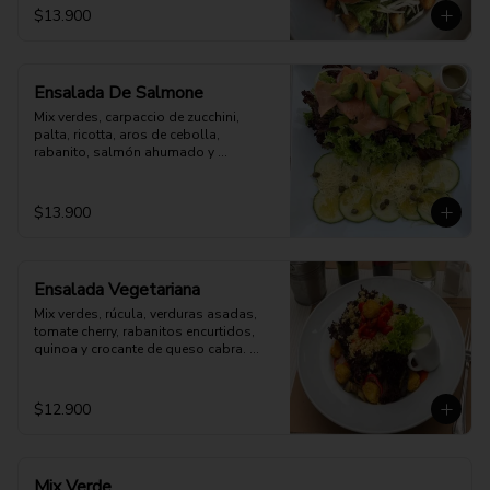
$13.900
Ensalada De Salmone
Mix verdes, carpaccio de zucchini, 
palta, ricotta, aros de cebolla, 
rabanito, salmón ahumado y 
parmesano. Aderezo a elección.
$13.900
Ensalada Vegetariana
Mix verdes, rúcula, verduras asadas, 
tomate cherry, rabanitos encurtidos, 
quinoa y crocante de queso cabra. 
Opción: Mozzarella vegana.
$12.900
Mix Verde