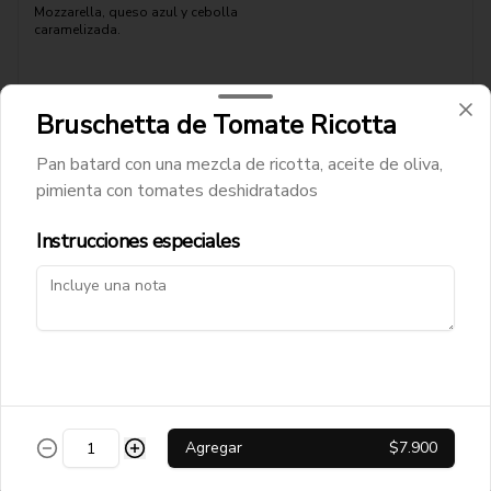
Mozzarella, queso azul y cebolla 
caramelizada.
$11.900
Bruschetta de Tomate Ricotta
Pan batard con una mezcla de ricotta, aceite de oliva,
Pizza Fugaronni
pimienta con tomates deshidratados
Mozzarella, pepperonni, cebolla 
caramelizada, queso azul
Instrucciones especiales
$12.900
Pizza Funghi Prosciutto
Pomodoro, mozzarella, jamón cocido, 
champiñones
Agregar
$7.900