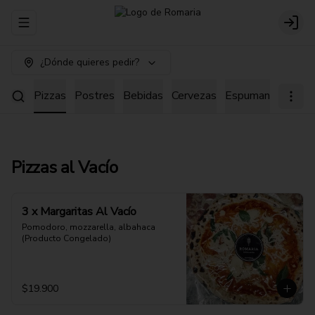
Abrir menu de navegación
Login
¿Dónde quieres pedir?
astas
Pizzas
Postres
Bebidas
Cervezas
Espumantes
Agr
Pizzas al Vacío
3 x Margaritas Al Vacío
Pomodoro, mozzarella, albahaca 
(Producto Congelado)
$19.900