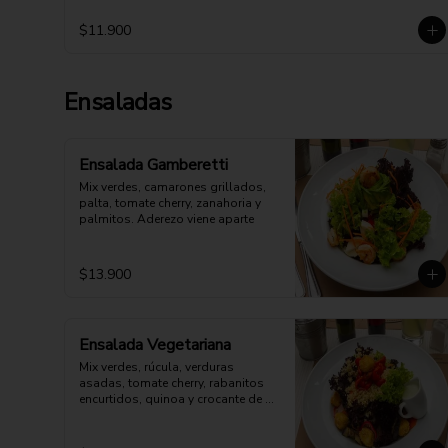
$11.900
Ensaladas
Ensalada Gamberetti
Mix verdes, camarones grillados, 
palta, tomate cherry, zanahoria y 
palmitos. Aderezo viene aparte
$13.900
Ensalada Vegetariana
Mix verdes, rúcula, verduras 
asadas, tomate cherry, rabanitos 
encurtidos, quinoa y crocante de 
queso cabra. Opción: Mozzarella 
vegana.