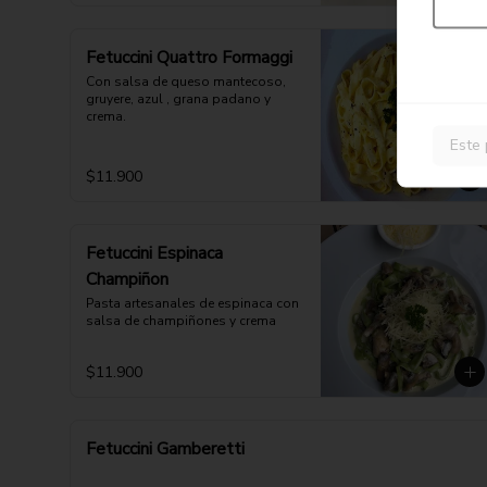
Fetuccini Quattro Formaggi
Con salsa de queso mantecoso, 
gruyere, azul , grana padano y 
crema.
Este 
$11.900
Fetuccini Espinaca
Champiñon
Pasta artesanales de espinaca con 
salsa de champiñones y crema
$11.900
Fetuccini Gamberetti