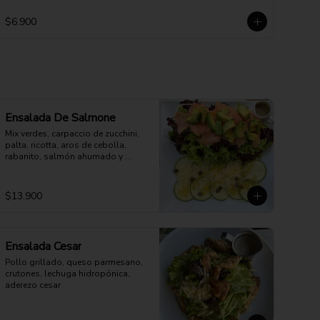
$6.900
Ensalada De Salmone
Mix verdes, carpaccio de zucchini, 
palta, ricotta, aros de cebolla, 
rabanito, salmón ahumado y 
parmesano. Aderezo a elección.
$13.900
Ensalada Cesar
Pollo grillado, queso parmesano, 
crutones, lechuga hidropónica, 
aderezo cesar