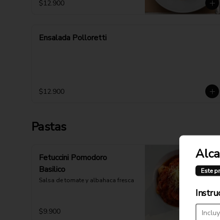
$12.900
Ensalada Polloretti
$12.900
Pastas
Alca
Fetuccini Pomodoro
Basilico
Este p
Salsa de tomate y albahaca fresca
Instru
$9.900