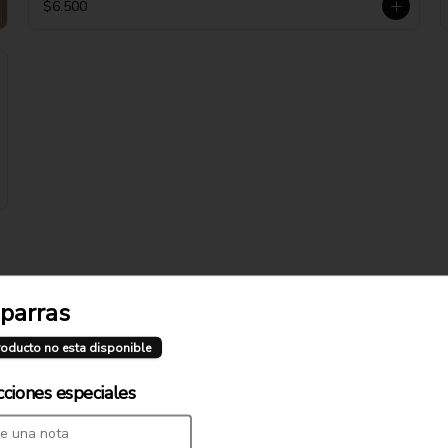
$6.500
parras
Fetuccini Alfredo
Salsa de crema, cebolla, jamón 
roducto no esta disponible
cocido, sal y pimienta
cciones especiales
$11.900