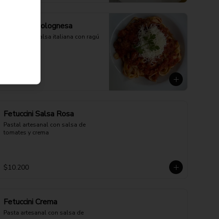
Fetuccini Bolognesa
Tradicional salsa italiana con ragú 
de carne
$12.900
Fetuccini Salsa Rosa
Pastal artesanal con salsa de 
tomates y crema
$10.200
Fetuccini Crema
Pasta artesanal con salsa de 