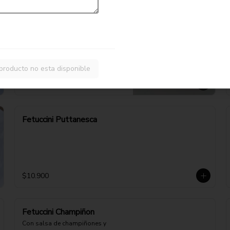
Fetuccini Pesto
Con salsa de albahaca, nuez y 
parmesano
producto no esta disponible
$11.900
Fetuccini Puttanesca
$10.900
Fetuccini Champiñon
Con salsa de champiñones y 