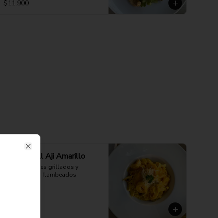
$11.900
Close
Fetuccini Al Aji Amarillo
Con camarones grillados y 
champiñones flambeados
$13.900