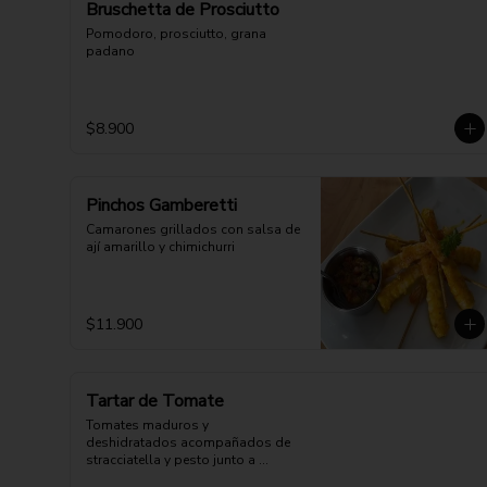
Bruschetta de Prosciutto
Pomodoro, prosciutto, grana 
padano
$8.900
Pinchos Gamberetti
Camarones grillados con salsa de 
ají amarillo y chimichurri
$11.900
Tartar de Tomate
Tomates maduros y 
deshidratados acompañados de 
stracciatella y pesto junto a 
nuestra deliciosa masa de pizza.