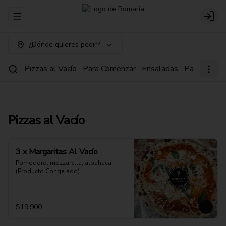
Abrir menu de navegación
Login
¿Dónde quieres pedir?
Pizzas al Vacío
Para Comenzar
Ensaladas
Pastas
Pi
Pizzas al Vacío
3 x Margaritas Al Vacío
Pomodoro, mozzarella, albahaca 
(Producto Congelado)
$19.900