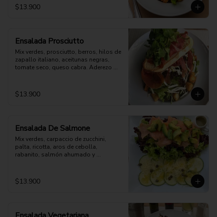
$13.900
Ensalada Prosciutto
Mix verdes, prosciutto, berros, hilos de 
zapallo italiano, aceitunas negras, 
tomate seco, queso cabra. Aderezo 
aparte
$13.900
Ensalada De Salmone
Mix verdes, carpaccio de zucchini, 
palta, ricotta, aros de cebolla, 
rabanito, salmón ahumado y 
parmesano. Aderezo a elección.
$13.900
Ensalada Vegetariana