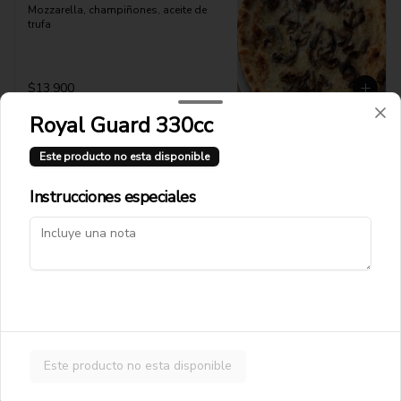
Mozzarella, champiñones, aceite de 
trufa
$13.900
Royal Guard 330cc
Pizza Gamberetti
Este producto no esta disponible
Pomodoro, Mozzarella, Camarnes 
Grillados, Rucula , Tomate Cherry
Instrucciones especiales
$14.900
Pizza Isabella
Pomodoro, Mozzarella, Jamon Cocido
Este producto no esta disponible