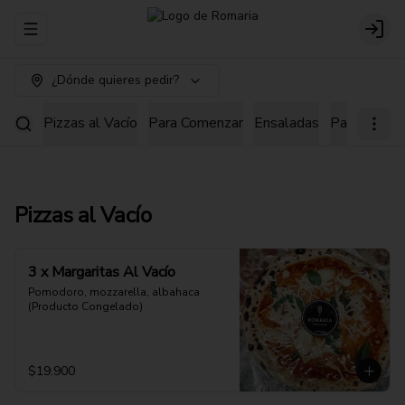
Abrir menu de navegación
Login
¿Dónde quieres pedir?
Pizzas al Vacío
Para Comenzar
Ensaladas
Pastas
Pi
Pizzas al Vacío
3 x Margaritas Al Vacío
Pomodoro, mozzarella, albahaca 
(Producto Congelado)
$19.900