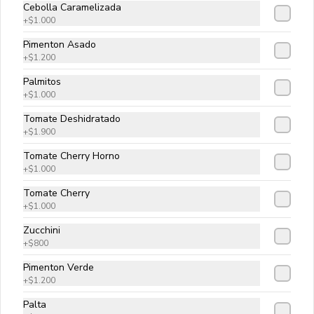
Pomodoro, mozzarella, camarones 
Cebolla Caramelizada
grillados, tomate cherry y zucchini.
+
$1.000
Pimenton Asado
+
$1.200
$14.900
Palmitos
+
$1.000
Pizza Capricciosa
Tomate Deshidratado
Pomodoro, Mozzarella, Salame 
+
$1.900
Italiano, Rucula, Escamas de Grana 
Padano
Tomate Cherry Horno
+
$1.000
$12.900
Tomate Cherry
+
$1.000
Zucchini
Pizza Del Huerto
+
$800
Mozzarella, pimentón asado, cebolla 
Pimenton Verde
caramelizada, champiñones, aceite de 
alcachofa
+
$1.200
Palta