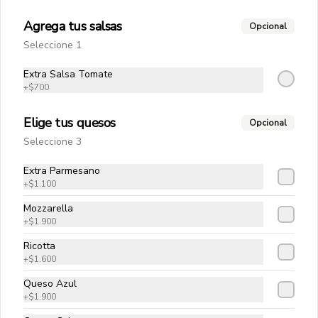
$12.900
Agrega tus salsas
Opcional
Seleccione 1
Ravioli al Olivo
Extra Salsa Tomate
Pasta rellena de espinaca y ricotta con 
+
$700
aceite de oliva
Elige tus quesos
Opcional
Seleccione 3
$10.400
Extra Parmesano
+
$1.100
Tortelinni Mechada
Mozzarella
Puttanesca
+
$1.900
Pasta artesanal rellena de mechada 
con salsa puttanesca
Ricotta
+
$1.600
$12.900
Queso Azul
+
$1.900