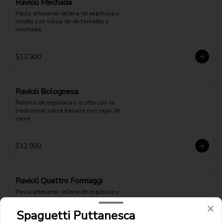
Ravioli Mechada
Pasta artesanal rellena de espinaca y 
ricotta con salsa de de tomates y 
mechada
$12.900
Ravioli Bolognesa
Relleno de espinaca y ricotta con la 
tradicional salsa italiana con ragu de 
carne
$12.900
Ravioli Quattro Formaggi
Pasta artesanal rellena de espinaca y 
ricotta con salsa de queso mantecoso, 
gruyere, azul , grana padano y crema
Spaguetti Puttanesca