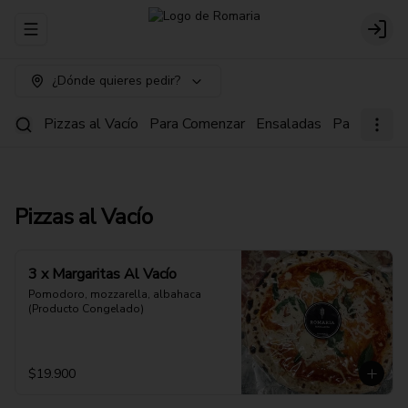
Abrir menu de navegación
Login
¿Dónde quieres pedir?
Pizzas al Vacío
Para Comenzar
Ensaladas
Pastas
Pi
Pizzas al Vacío
3 x Margaritas Al Vacío
Pomodoro, mozzarella, albahaca 
(Producto Congelado)
$19.900