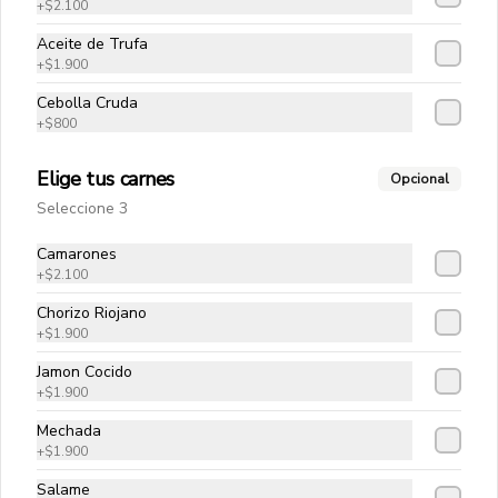
$12.900
+
$2.100
Aceite de Trufa
+
$1.900
Pizza Deliciosa
Cebolla Cruda
Pomodoro, Mozzarella, Queso Cabra, 
+
$800
Rucula, Tomate Seco
Elige tus carnes
Opcional
$12.900
Seleccione 3
Camarones
+
$2.100
Pizza Don Alfredo
Pomodoro, Mozzarella, Prosciutto, 
Chorizo Riojano
Rucula, Escamas de Grana Padano
+
$1.900
Jamon Cocido
+
$1.900
$16.900
Mechada
+
$1.900
Pizza Estela
Salame