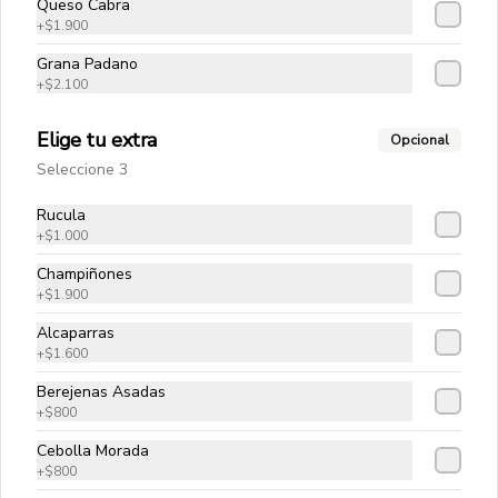
Queso Cabra
Tortelinni Mechada Pomodoro
+
$1.900
Pasta artesanal rellena de mechada 
con salsa pomodoro
Grana Padano
+
$2.100
$11.100
Elige tu extra
Opcional
Seleccione 3
Pizzas
Rucula
+
$1.000
Champiñones
Pizza Al Pesto
+
$1.900
Mozzarella, pesto, tomate cherry y 
albahaca
Alcaparras
+
$1.600
Berejenas Asadas
$13.900
+
$800
Cebolla Morada
+
$800
Pizza Antonino