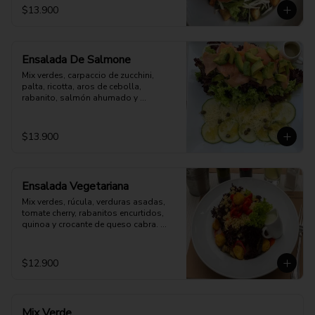
$13.900
Ensalada De Salmone
Mix verdes, carpaccio de zucchini, 
palta, ricotta, aros de cebolla, 
rabanito, salmón ahumado y 
parmesano. Aderezo a elección.
$13.900
Ensalada Vegetariana
Mix verdes, rúcula, verduras asadas, 
tomate cherry, rabanitos encurtidos, 
quinoa y crocante de queso cabra. 
Opción: Mozzarella vegana.
$12.900
Mix Verde