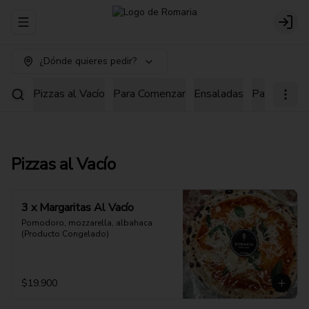
Abrir menu de navegación
Login
¿Dónde quieres pedir?
Pizzas al Vacío
Para Comenzar
Ensaladas
Pastas
Pi
Pizzas al Vacío
3 x Margaritas Al Vacío
Pomodoro, mozzarella, albahaca 
(Producto Congelado)
$19.900