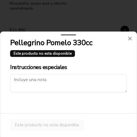
Mozzarella, queso azul y cebolla 
caramelizada.
$11.900
Pellegrino Pomelo 330cc
Pizza Fugaronni
Este producto no esta disponible
Mozzarella, pepperonni, cebolla 
caramelizada, queso azul
Instrucciones especiales
$12.900
Pizza Funghi Prosciutto
Pomodoro, mozzarella, jamón cocido, 
champiñones
Este producto no esta disponible