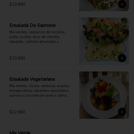
$13.900
Ensalada De Salmone
Mix verdes, carpaccio de zucchini, 
palta, ricotta, aros de cebolla, 
rabanito, salmón ahumado y 
parmesano. Aderezo a elección.
$13.900
Ensalada Vegetariana
Mix verdes, rúcula, verduras asadas, 
tomate cherry, rabanitos encurtidos, 
quinoa y crocante de queso cabra. 
Opción: Mozzarella vegana.
$12.900
Mix Verde