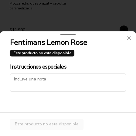
Mozzarella, queso azul y cebolla 
caramelizada.
$11.900
Fentimans Lemon Rose
Pizza Fugaronni
Este producto no esta disponible
Mozzarella, pepperonni, cebolla 
caramelizada, queso azul
Instrucciones especiales
$12.900
Pizza Funghi Prosciutto
Pomodoro, mozzarella, jamón cocido, 
champiñones
Este producto no esta disponible