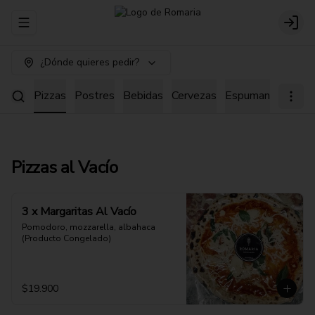
Abrir menu de navegación
Login
¿Dónde quieres pedir?
astas
Pizzas
Postres
Bebidas
Cervezas
Espumantes
Agr
Pizzas al Vacío
3 x Margaritas Al Vacío
Pomodoro, mozzarella, albahaca 
(Producto Congelado)
$19.900