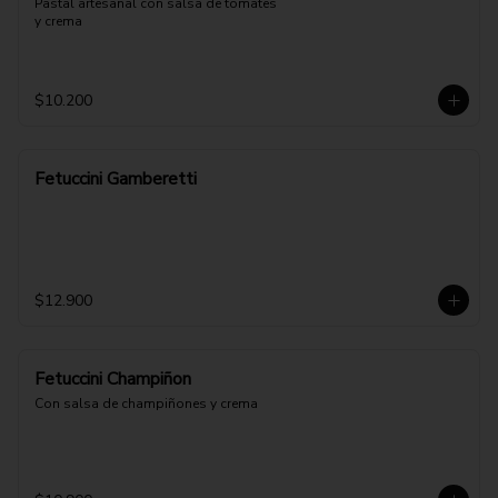
Pastal artesanal con salsa de tomates 
y crema
$10.200
Fetuccini Gamberetti
$12.900
Fetuccini Champiñon
Con salsa de champiñones y crema