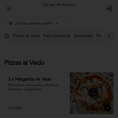
Abrir menu de navegación
Login
¿Dónde quieres pedir?
Pizzas al Vacío
Para Comenzar
Ensaladas
Pastas
Pi
Pizzas al Vacío
3 x Margaritas Al Vacío
Pomodoro, mozzarella, albahaca 
(Producto Congelado)
$19.900