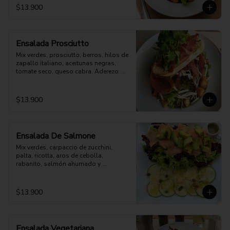
$13.900
Ensalada Prosciutto
Mix verdes, prosciutto, berros, hilos de 
zapallo italiano, aceitunas negras, 
tomate seco, queso cabra. Aderezo 
aparte
$13.900
Ensalada De Salmone
Mix verdes, carpaccio de zucchini, 
palta, ricotta, aros de cebolla, 
rabanito, salmón ahumado y 
parmesano. Aderezo a elección.
$13.900
Ensalada Vegetariana