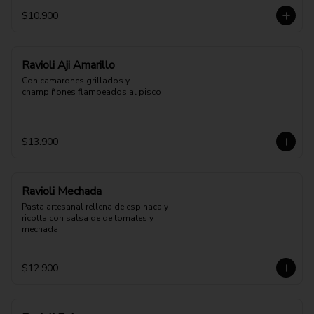
$10.900
Ravioli Aji Amarillo
Con camarones grillados y 
champiñones flambeados al pisco
$13.900
Ravioli Mechada
Pasta artesanal rellena de espinaca y 
ricotta con salsa de de tomates y 
mechada
$12.900