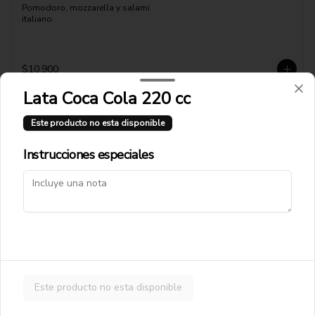
Pomodoro, mozzarella y salami 
italiano.
$10.900
Lata Coca Cola 220 cc
Pizza Florentina
Este producto no esta disponible
Pomodoro, mozzarella, queso azul, 
tocino y berenjenas asadas.
Instrucciones especiales
$10.900
Pizza Fugazul
Mozzarella, queso azul y cebolla 
caramelizada.
Este producto no esta disponible