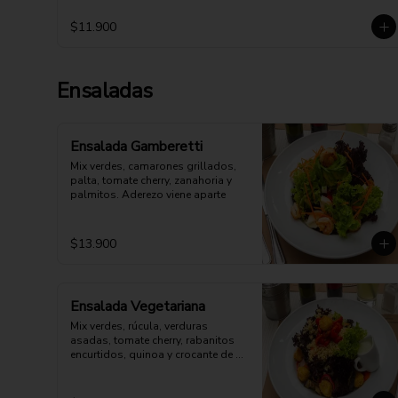
$11.900
Ensaladas
Ensalada Gamberetti
Mix verdes, camarones grillados, 
palta, tomate cherry, zanahoria y 
palmitos. Aderezo viene aparte
$13.900
Ensalada Vegetariana
Mix verdes, rúcula, verduras 
asadas, tomate cherry, rabanitos 
encurtidos, quinoa y crocante de 
queso cabra. Opción: Mozzarella 
vegana.