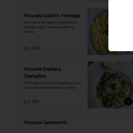
Fetuccini Quattro Formaggi
Con salsa de queso mantecoso, 
gruyere, azul , grana padano y 
crema.
$11.900
Fetuccini Espinaca
Champiñon
Pasta artesanales de espinaca con 
salsa de champiñones y crema
$11.900
Fetuccini Gamberetti