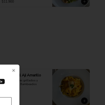
$11.900
Close
Fetuccini Al Aji Amarillo
Con camarones grillados y 
le
champiñones flambeados
$13.900