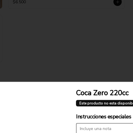
$6.500
Coca Zero 220cc
Fetuccini Alfredo
Salsa de crema, cebolla, jamón 
Este producto no esta disponib
cocido, sal y pimienta
Instrucciones especiales
$11.900