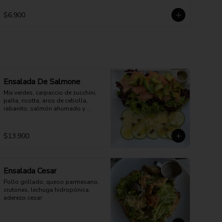
$6.900
Ensalada De Salmone
Mix verdes, carpaccio de zucchini, 
palta, ricotta, aros de cebolla, 
rabanito, salmón ahumado y 
parmesano. Aderezo a elección.
$13.900
Ensalada Cesar
Pollo grillado, queso parmesano, 
crutones, lechuga hidropónica, 
aderezo cesar