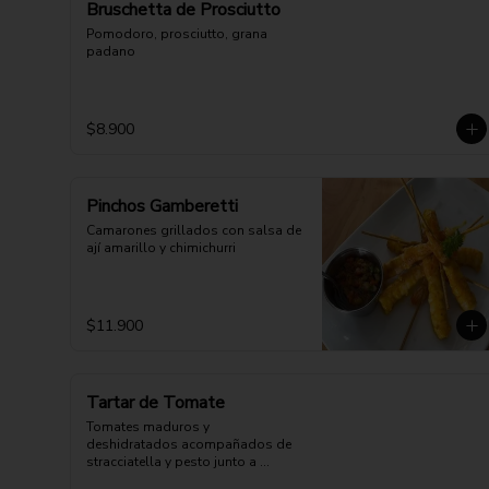
Bruschetta de Prosciutto
Pomodoro, prosciutto, grana 
padano
$8.900
Pinchos Gamberetti
Camarones grillados con salsa de 
ají amarillo y chimichurri
$11.900
Tartar de Tomate
Tomates maduros y 
deshidratados acompañados de 
stracciatella y pesto junto a 
nuestra deliciosa masa de pizza.