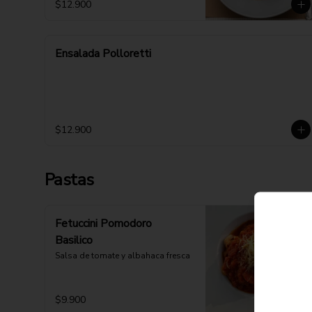
$12.900
Ensalada Polloretti
$12.900
Pastas
Fetuccini Pomodoro
Basilico
Salsa de tomate y albahaca fresca
$9.900