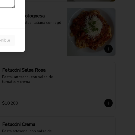
Fetuccini Bolognesa
Tradicional salsa italiana con ragú 
de carne
onible
$12.900
Fetuccini Salsa Rosa
Pastal artesanal con salsa de 
tomates y crema
$10.200
Fetuccini Crema
Pasta artesanal con salsa de 