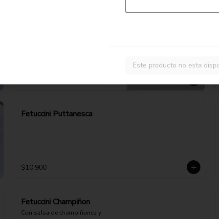
Fetuccini Pesto
Con salsa de albahaca, nuez y 
parmesano
Este producto no esta disp
$11.900
Fetuccini Puttanesca
$10.900
Fetuccini Champiñon
Con salsa de champiñones y 